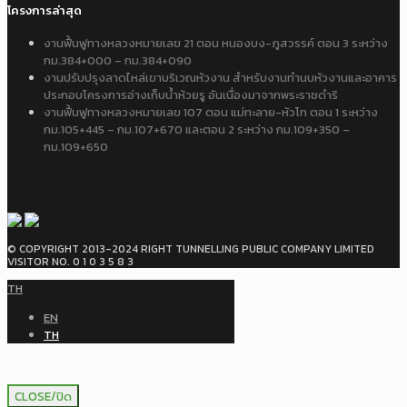
โครงการล่าสุด
งานฟื้นฟูทางหลวงหมายเลข 21 ตอน หนองบง-ภูสวรรค์ ตอน 3 ระหว่าง
กม.384+000 – กม.384+090
งานปรับปรุงลาดไหล่เขาบริเวณหัวงาน สำหรับงานทำนบหัวงานและอาคาร
ประกอบโครงการอ่างเก็บน้ำห้วยรู อันเนื่องมาจากพระราชดำริ
งานฟื้นฟูทางหลวงหมายเลข 107 ตอน แม่ทะลาย-หัวโท ตอน 1 ระหว่าง
กม.105+445 – กม.107+670 และตอน 2 ระหว่าง กม.109+350 –
กม.109+650
© COPYRIGHT 2013-2024 RIGHT TUNNELLING PUBLIC COMPANY LIMITED
VISITOR NO. 0 1 0 3 5 8 3
TH
EN
TH
CLOSE/ปิด