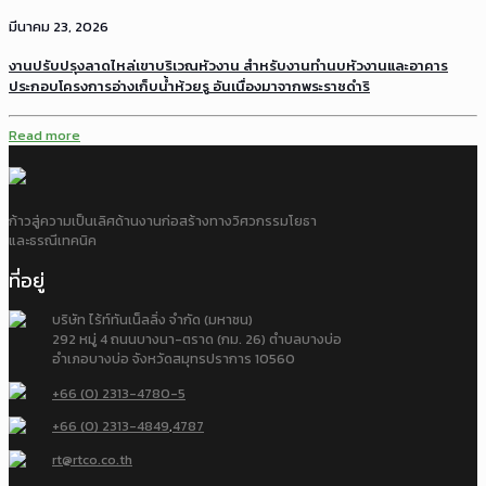
มีนาคม 23, 2026
งานปรับปรุงลาดไหล่เขาบริเวณหัวงาน สำหรับงานทำนบหัวงานและอาคาร
ประกอบโครงการอ่างเก็บน้ำห้วยรู อันเนื่องมาจากพระราชดำริ
Read more
ก้าวสู่ความเป็นเลิศด้านงานก่อสร้างทางวิศวกรรมโยธา
และธรณีเทคนิค
ที่อยู่
บริษัท ไร้ท์ทันเน็ลลิ่ง จำกัด (มหาชน)
292 หมู่ 4 ถนนบางนา-ตราด (กม. 26) ตำบลบางบ่อ
อำเภอบางบ่อ จังหวัดสมุทรปราการ 10560
+66 (0) 2313-4780-5
+66 (0) 2313-4849
,
4787
rt@rtco.co.th