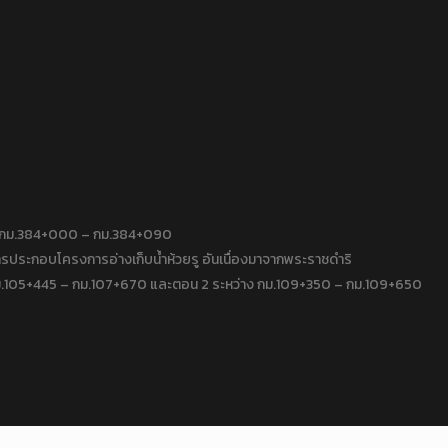
าง กม.384+000 – กม.384+090
ประกอบโครงการอ่างเก็บน้ำห้วยรู อันเนื่องมาจากพระราชดำริ
 กม.105+445 – กม.107+670 และตอน 2 ระหว่าง กม.109+350 – กม.109+650