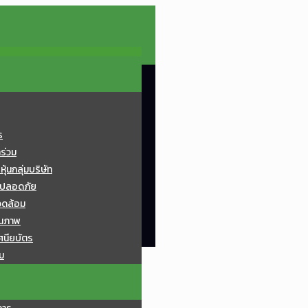
ร
ทร่วม
้นกลุ่มบริษัท
มปลอดภัย
วดล้อม
ุณภาพ
ศนียบัตร
ม