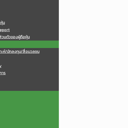
หุ้น
eport
วนตัวของผู้ถือหุ้น
าะห์/นักลงทุน/สื่อมวลชน
y
การ