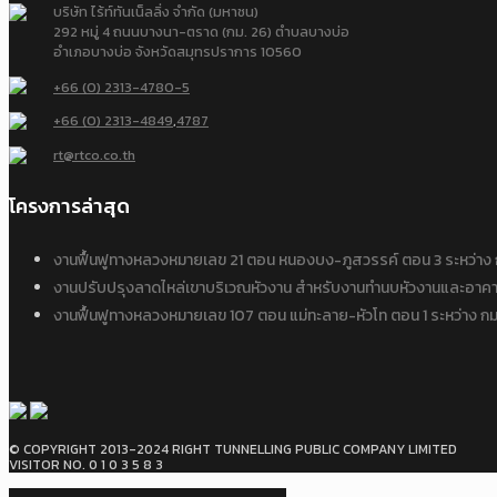
บริษัท ไร้ท์ทันเน็ลลิ่ง จำกัด (มหาชน)
292 หมู่ 4 ถนนบางนา-ตราด (กม. 26) ตำบลบางบ่อ
อำเภอบางบ่อ จังหวัดสมุทรปราการ 10560
+66 (0) 2313-4780-5
+66 (0) 2313-4849
,
4787
rt@rtco.co.th
โครงการล่าสุด
งานฟื้นฟูทางหลวงหมายเลข 21 ตอน หนองบง-ภูสวรรค์ ตอน 3 ระหว่
งานปรับปรุงลาดไหล่เขาบริเวณหัวงาน สำหรับงานทำนบหัวงานและอาคาร
งานฟื้นฟูทางหลวงหมายเลข 107 ตอน แม่ทะลาย-หัวโท ตอน 1 ระหว่าง
© COPYRIGHT 2013-2024 RIGHT TUNNELLING PUBLIC COMPANY LIMITED
VISITOR NO. 0 1 0 3 5 8 3