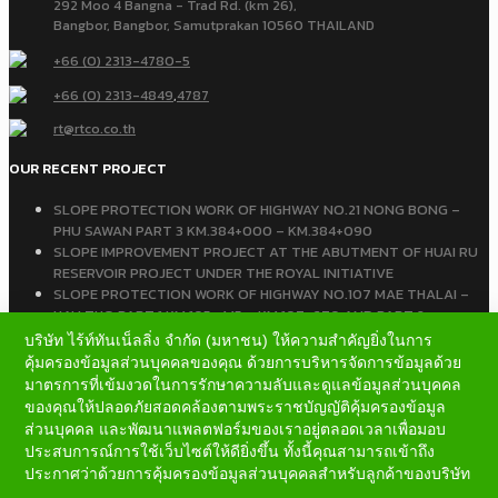
292 Moo 4 Bangna - Trad Rd. (km 26),
Bangbor, Bangbor, Samutprakan 10560 THAILAND
+66 (0) 2313-4780-5
+66 (0) 2313-4849
,
4787
rt@rtco.co.th
OUR RECENT PROJECT
SLOPE PROTECTION WORK OF HIGHWAY NO.21 NONG BONG –
PHU SAWAN PART 3 KM.384+000 – KM.384+090
SLOPE IMPROVEMENT PROJECT AT THE ABUTMENT OF HUAI RU
RESERVOIR PROJECT UNDER THE ROYAL INITIATIVE
SLOPE PROTECTION WORK OF HIGHWAY NO.107 MAE THALAI –
HAU THO PART 1 KM.105+445 – KM.107+670 AND PART 2
KM.109+350 – KM.109+650
บริษัท ไร้ท์ทันเน็ลลิ่ง จำกัด (มหาชน) ให้ความสำคัญยิ่งในการ
คุ้มครองข้อมูลส่วนบุคคลของคุณ ด้วยการบริหารจัดการข้อมูลด้วย
มาตรการที่เข้มงวดในการรักษาความลับและดูแลข้อมูลส่วนบุคคล
ของคุณให้ปลอดภัยสอดคล้องตามพระราชบัญญัติคุ้มครองข้อมูล
ส่วนบุคคล และพัฒนาแพลตฟอร์มของเราอยู่ตลอดเวลาเพื่อมอบ
ประสบการณ์การใช้เว็บไซต์ให้ดียิ่งขึ้น ทั้งนี้คุณสามารถเข้าถึง
© COPYRIGHT 2013-2024 RIGHT TUNNELLING PUBLIC COMPANY LIMITED
ประกาศว่าด้วยการคุ้มครองข้อมูลส่วนบุคคลสำหรับลูกค้าของบริษัท
VISITOR NO. 0 1 0 3 5 8 3