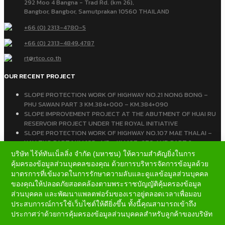
292 Moo 4 Bangna - Trad Rd. (km 26),
Bangbor, Bangbor, Samutprakan 10560 THAILAND
+66 (0) 2313-4780-5
+66 (0) 2313-4849
,
4787
rt@rtco.co.th
OUR RECENT PROJECT
SLOPE PROTECTION WORK OF HIGHWAY NO.21 NONG BONG –
PHU SAWAN PART 3 KM.384+000 – KM.384+090
SLOPE IMPROVEMENT PROJECT AT THE ABUTMENT OF HUAI RU
RESERVOIR PROJECT UNDER THE ROYAL INITIATIVE
SLOPE PROTECTION WORK OF HIGHWAY NO.107 MAE THALAI –
HAU THO PART 1 KM.105+445 – KM.107+670 AND PART 2
KM.109+350 – KM.109+650
บริษัท ไร้ท์ทันเน็ลลิ่ง จำกัด (มหาชน) ให้ความสำคัญยิ่งในการ
คุ้มครองข้อมูลส่วนบุคคลของคุณ ด้วยการบริหารจัดการข้อมูลด้วย
มาตรการที่เข้มงวดในการรักษาความลับและดูแลข้อมูลส่วนบุคคล
ของคุณให้ปลอดภัยสอดคล้องตามพระราชบัญญัติคุ้มครองข้อมูล
ส่วนบุคคล และพัฒนาแพลตฟอร์มของเราอยู่ตลอดเวลาเพื่อมอบ
ประสบการณ์การใช้เว็บไซต์ให้ดียิ่งขึ้น ทั้งนี้คุณสามารถเข้าถึง
© COPYRIGHT 2013-2024 RIGHT TUNNELLING PUBLIC COMPANY LIMITED
ประกาศว่าด้วยการคุ้มครองข้อมูลส่วนบุคคลสำหรับลูกค้าของบริษัท
VISITOR NO. 0 1 0 3 5 8 3