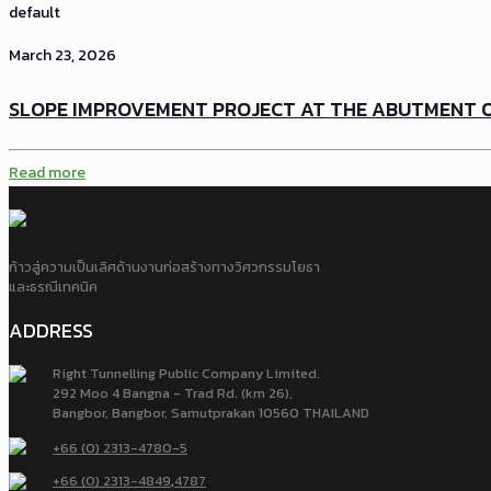
default
March 23, 2026
SLOPE IMPROVEMENT PROJECT AT THE ABUTMENT OF
Read more
ก้าวสู่ความเป็นเลิศด้านงานก่อสร้างทางวิศวกรรมโยธา
และธรณีเทคนิค
ADDRESS
Right Tunnelling Public Company Limited.
292 Moo 4 Bangna - Trad Rd. (km 26),
Bangbor, Bangbor, Samutprakan 10560 THAILAND
+66 (0) 2313-4780-5
+66 (0) 2313-4849
,
4787