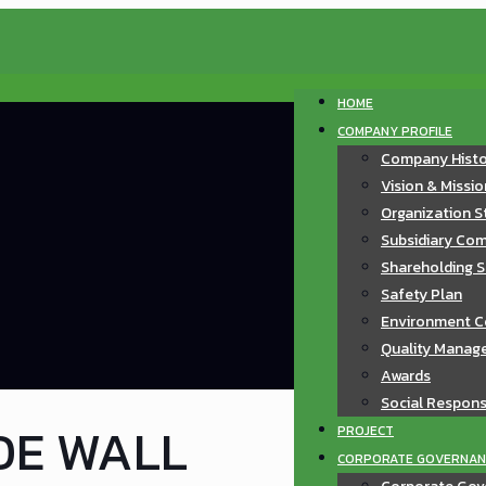
HOME
COMPANY PROFILE
Company Hist
Vision & Missi
Organization S
Subsidiary Com
Shareholding S
Safety Plan
Environment C
Quality Manag
Awards
Social Responsi
DE WALL
PROJECT
CORPORATE GOVERNAN