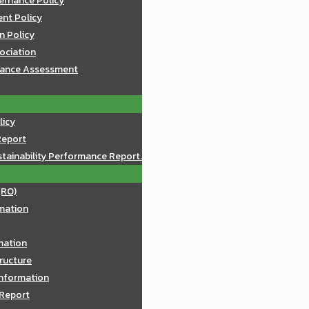
ernance Policy
nt Policy
n Policy
sociation
mance Assessment
licy
Report
tainability Performance Report.
(RO)
mation
rmation
ructure
Information
 Report