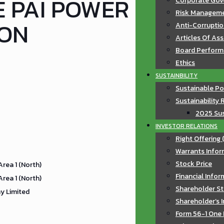
 PAI POWER
Corporate Gov
Risk Manageme
SON
Anti-Corruptio
Articles Of As
Board Perfor
Ethics
SUSTAINBILITY
Sustainable Po
Sustainability 
2025 Sus
INVESTOR RELATIONS
Right Offering 
Warrants Infor
Stock Price
Area 1 (North)
Financial Info
Area 1 (North)
Shareholder St
y Limited
Shareholder’s 
Form 56-1 One