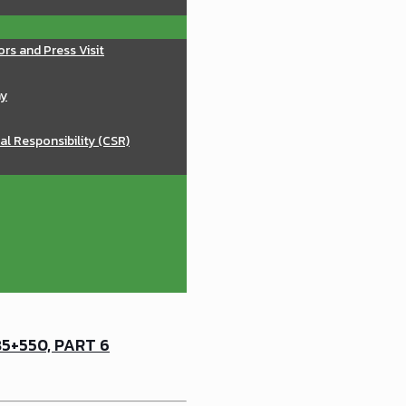
ors and Press Visit
ay
al Responsibility (CSR)
5+550, PART 6