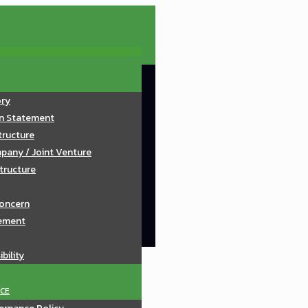
ory
on Statement
tructure
pany / Joint Venture
tructure
oncern
ement
bility
CE