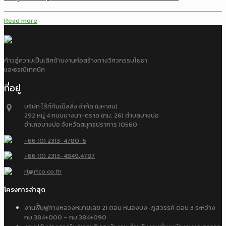
Read more
ก้าวสู่ความเป็นเลิศด้านงานก่อสร้างทางวิศวกรรมโยธา
และธรณีเทคนิค
ที่อยู่
บริษัท ไร้ท์ทันเน็ลลิ่ง จำกัด (มหาชน)
292 หมู่ 4 ถนนบางนา-ตราด (กม. 26) ตำบลบางบ่อ
อำเภอบางบ่อ จังหวัดสมุทรปราการ 10560
+66 (0) 2313-4780-5
+66 (0) 2313-4849
,
4787
rt@rtco.co.th
โครงการล่าสุด
งานฟื้นฟูทางหลวงหมายเลข 21 ตอน หนองบง-ภูสวรรค์ ตอน 3 ระหว่าง
กม.384+000 – กม.384+090