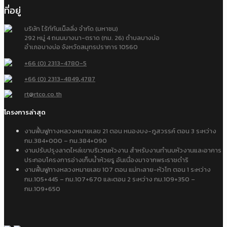
ที่อยู่
บริษัท ไร้ท์ทันเน็ลลิ่ง จำกัด (มหาชน)
292 หมู่ 4 ถนนบางนา-ตราด (กม. 26) ตำบลบางบ่อ
อำเภอบางบ่อ จังหวัดสมุทรปราการ 10560
+66 (0) 2313-4780-5
+66 (0) 2313-4849
,
4787
rt@rtco.co.th
โครงการล่าสุด
งานฟื้นฟูทางหลวงหมายเลข 21 ตอน หนองบง-ภูสวรรค์ ตอน 3 ระหว่าง
กม.384+000 – กม.384+090
งานปรับปรุงลาดไหล่เขาบริเวณหัวงาน สำหรับงานทำนบหัวงานและอาคาร
ประกอบโครงการอ่างเก็บน้ำห้วยรู อันเนื่องมาจากพระราชดำริ
งานฟื้นฟูทางหลวงหมายเลข 107 ตอน แม่ทะลาย-หัวโท ตอน 1 ระหว่าง
กม.105+445 – กม.107+670 และตอน 2 ระหว่าง กม.109+350 –
กม.109+650