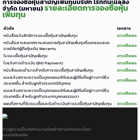
การจองซื้อหุ้นสามัญเพิ่มทุนบริษัท ไร้ท์ทันเน็ลลิ่ง
รายละเอียดการจองซื้อหุ้น
จำกัด (มหาชน)
เพิ่มทุน
หัวข้อ
เอกสาร
หนังสือแจ้งสิทธิการจองซื้อหุ้นสามัญเพิ่มทุน
ดาวน์โหลด
หนังสือสารสนเทศการเสนอขายหุ้นสามัญเพิ่มทุนที่ออกและเสนอ
ดาวน์โหลด
ขายให้แก่ผู้ถือหุ้นเดิม Warrants
ใบจองซื้อหุ้นสามัญเพิ่มทุน
ดาวน์โหลด
ใบแจ้งการชำระเงิน (Bill Payment)
ดาวน์โหลด
หนังสือมอบอำนาจสำหรับการจองซื้อหุ้นสามัญเพิ่มทุน
ดาวน์โหลด
แบบแจ้งสถานะความเป็นบุคคลอเมริกันและผู้มีถิ่นที่อยู่ทางภาษีใน
ดาวน์โหลด
ประเทศอื่น สำหรับลูกค้าประเภทนิติบุคคล
แบบแจ้งสถานะความเป็นบุคคลอเมริกันและผู้มีถิ่นที่อยู่ทางภาษีใน
ดาวน์โหลด
ประเทศอื่น สำหรับลูกค้าประเภทบุคคลธรรมดา
แผนที่สถานที่รับจองซื้อและรับชำระเงินค่าจองซื้อหุ้นสามัญเพิ่มทุน
ดาวน์โหลด
ก้าวสู่ความเป็นเลิศด้านงานก่อสร้างทางวิศวกรรมโยธา
และธรณีเทคนิค