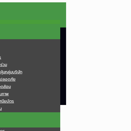
ร
ทร่วม
้นกลุ่มบริษัท
มปลอดภัย
วดล้อม
ุณภาพ
ศนียบัตร
ม