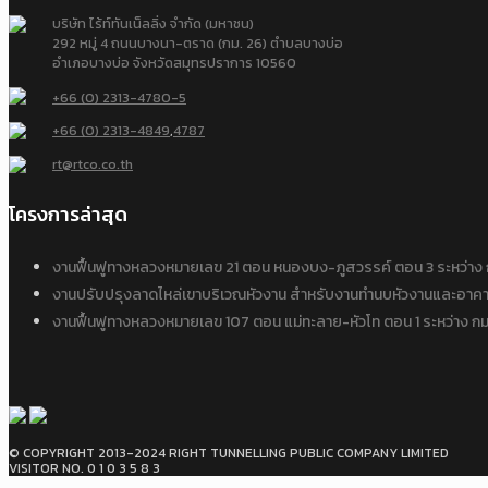
บริษัท ไร้ท์ทันเน็ลลิ่ง จำกัด (มหาชน)
292 หมู่ 4 ถนนบางนา-ตราด (กม. 26) ตำบลบางบ่อ
อำเภอบางบ่อ จังหวัดสมุทรปราการ 10560
+66 (0) 2313-4780-5
+66 (0) 2313-4849
,
4787
rt@rtco.co.th
โครงการล่าสุด
งานฟื้นฟูทางหลวงหมายเลข 21 ตอน หนองบง-ภูสวรรค์ ตอน 3 ระหว่
งานปรับปรุงลาดไหล่เขาบริเวณหัวงาน สำหรับงานทำนบหัวงานและอาคาร
งานฟื้นฟูทางหลวงหมายเลข 107 ตอน แม่ทะลาย-หัวโท ตอน 1 ระหว่าง
© COPYRIGHT 2013-2024 RIGHT TUNNELLING PUBLIC COMPANY LIMITED
VISITOR NO. 0 1 0 3 5 8 3