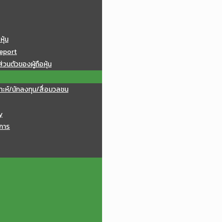
หุ้น
eport
วนตัวของผู้ถือหุ้น
าะห์/นักลงทุน/สื่อมวลชน
y
การ