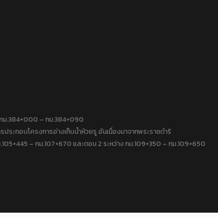
าง กม.384+000 – กม.384+090
ประกอบโครงการอ่างเก็บน้ำห้วยรู อันเนื่องมาจากพระราชดำริ
 กม.105+445 – กม.107+670 และตอน 2 ระหว่าง กม.109+350 – กม.109+650