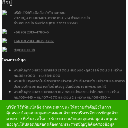
ที่อยู่
บริษัท ไร้ท์ทันเน็ลลิ่ง จำกัด (มหาชน)
292 หมู่ 4 ถนนบางนา-ตราด (กม. 26) ตำบลบางบ่อ
อำเภอบางบ่อ จังหวัดสมุทรปราการ 10560
+66 (0) 2313-4780-5
+66 (0) 2313-4849
,
4787
rt@rtco.co.th
โครงการล่าสุด
งานฟื้นฟูทางหลวงหมายเลข 21 ตอน หนองบง-ภูสวรรค์ ตอน 3 ระหว่าง
กม.384+000 – กม.384+090
งานปรับปรุงลาดไหล่เขาบริเวณหัวงาน สำหรับงานทำนบหัวงานและอาคาร
ประกอบโครงการอ่างเก็บน้ำห้วยรู อันเนื่องมาจากพระราชดำริ
งานฟื้นฟูทางหลวงหมายเลข 107 ตอน แม่ทะลาย-หัวโท ตอน 1 ระหว่าง
กม.105+445 – กม.107+670 และตอน 2 ระหว่าง กม.109+350 –
กม.109+650
บริษัท ไร้ท์ทันเน็ลลิ่ง จำกัด (มหาชน) ให้ความสำคัญยิ่งในการ
คุ้มครองข้อมูลส่วนบุคคลของคุณ ด้วยการบริหารจัดการข้อมูลด้วย
มาตรการที่เข้มงวดในการรักษาความลับและดูแลข้อมูลส่วนบุคคล
ของคุณให้ปลอดภัยสอดคล้องตามพระราชบัญญัติคุ้มครองข้อมูล