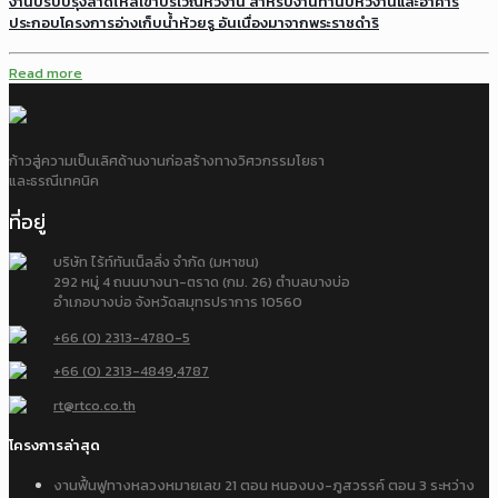
งานปรับปรุงลาดไหล่เขาบริเวณหัวงาน สำหรับงานทำนบหัวงานและอาคาร
ประกอบโครงการอ่างเก็บน้ำห้วยรู อันเนื่องมาจากพระราชดำริ
Read more
ก้าวสู่ความเป็นเลิศด้านงานก่อสร้างทางวิศวกรรมโยธา
และธรณีเทคนิค
ที่อยู่
บริษัท ไร้ท์ทันเน็ลลิ่ง จำกัด (มหาชน)
292 หมู่ 4 ถนนบางนา-ตราด (กม. 26) ตำบลบางบ่อ
อำเภอบางบ่อ จังหวัดสมุทรปราการ 10560
+66 (0) 2313-4780-5
+66 (0) 2313-4849
,
4787
rt@rtco.co.th
โครงการล่าสุด
งานฟื้นฟูทางหลวงหมายเลข 21 ตอน หนองบง-ภูสวรรค์ ตอน 3 ระหว่าง