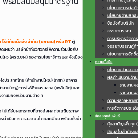
ัย พร้อมสนับสนุนมาตรฐาน
การกำกับดูแลกิจ
นโยบายการต่อต้าน
นโยบายด้านสิทธิ
ข้อบังคับบริษัท
จรรยาบรรณ
การบริหารจัดการ
ร้ท์ทันเน็ลลิ่ง จำกัด (มหาชน) หรือ RT
ผู้
จรรยาบรรณคู่ค้
ดเผยว่า บริษัทนำทีมวิศวกรให้ความร่วมมือกับ
นโยบายการจัดซื้อ
ินไหว (ศรต.ยผ.) ของกรมโยธาธิการและผังเมือง
ความยั่งยืน
นโยบายด้านความย
ผลดำเนินงานด้านค
ห่งประเทศไทย (สำนักงานใหญ่) (ททท.) อาคาร
รายงานผลก
กงานใหญ่) การไฟฟ้านครหลวง (เพลินจิต) และ
รายงานผลก
ินงานของหน่วยงานต่าง ๆ
ความหลากหลายท
การจัดการประเด็
่ได้รับผลกระทบที่อาจส่งผลต่อเสถียรภาพ
นักลงทุนสัมพันธ์
่ในการดำเนินการตรวจสอบโดยละเอียด พร้อมทั้งนำ
หุ้นสามัญเพิ่มทุน 
ข้อมูลใบสำคัญแ