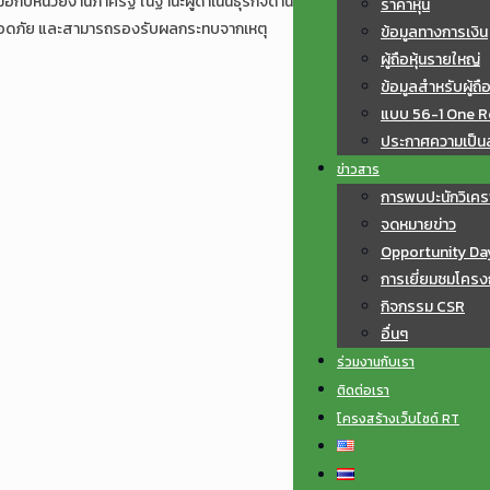
มือกับหน่วยงานภาครัฐ ในฐานะผู้ดำเนินธุรกิจด้าน
ราคาหุ้น
นคงปลอดภัย และสามารถรองรับผลกระทบจากเหตุ
ข้อมูลทางการเงิน
ผู้ถือหุ้นรายใหญ่
ข้อมูลสำหรับผู้ถือ
แบบ 56-1 One R
ประกาศความเป็นส่
ข่าวสาร
การพบปะนักวิเคร
จดหมายข่าว
Opportunity Da
การเยี่ยมชมโครง
กิจกรรม CSR
อื่นๆ
ร่วมงานกับเรา
ติดต่อเรา
โครงสร้างเว็บไซด์ RT