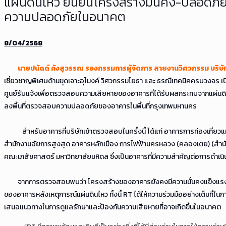
แผ่นดินไหว ยืนยันโครงสร้างมั่นคง-ปลอดภ
ความปลอดภัยในอนาคต
8/04/2568
นายปนัดด์ คังสุวรรณ รองกรรมการผู้จัดการ สายงานวิศวกรรม บริษัท ไ
เชี่ยวชาญพิเศษด้านขุดเจาะอุโมงค์ วิศวกรรมโยธา และ ธรณีเทคนิคครบวงจร เปิ
ศูนย์รับแจ้งเพื่อตรวจสอบความเสียหายของอาคารที่ได้รับผลกระทบจากแผ่นด
ลงพื้นที่ตรวจสอบความปลอดภัยของอาคารในพื้นที่กรุงเทพมหานคร
สำหรับอาคารที่บริษัทเข้าตรวจสอบในครั้งนี้ ได้แก่ อาคารการท่องเที่ยวแ
สำนักงานอัยการสูงสุด อาคารหลักเมือง การไฟฟ้านครหลวง (คลองเตย) (สำนั
คณะเภสัชศาสตร์ มหาวิทยาลัยมหิดล ซึ่งเป็นอาคารที่มีความสำคัญต่อการดำเน
จากการตรวจสอบพบว่า โครงสร้างของอาคารยังคงมีความมั่นคงแข็งแรง ไม
ของอาคารหลังเหตุการณ์แผ่นดินไหว ทั้งนี้ RT ได้ให้ความร่วมมืออย่างเต็มที
เสนอแนวทางในการดูแลรักษาและป้องกันความเสียหายที่อาจเกิดขึ้นในอนาคต