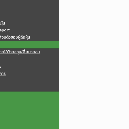
หุ้น
eport
วนตัวของผู้ถือหุ้น
าะห์/นักลงทุน/สื่อมวลชน
y
การ