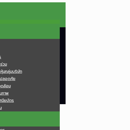
ร
ทร่วม
้นกลุ่มบริษัท
มปลอดภัย
วดล้อม
ุณภาพ
ศนียบัตร
ม