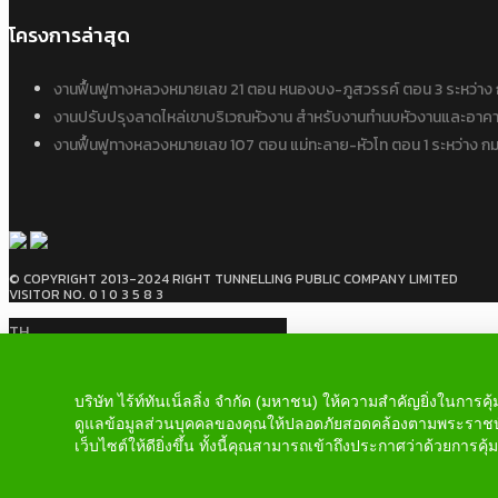
โครงการล่าสุด
งานฟื้นฟูทางหลวงหมายเลข 21 ตอน หนองบง-ภูสวรรค์ ตอน 3 ระหว่
งานปรับปรุงลาดไหล่เขาบริเวณหัวงาน สำหรับงานทำนบหัวงานและอาคาร
งานฟื้นฟูทางหลวงหมายเลข 107 ตอน แม่ทะลาย-หัวโท ตอน 1 ระหว่าง
© COPYRIGHT 2013-2024 RIGHT TUNNELLING PUBLIC COMPANY LIMITED
VISITOR NO. 0 1 0 3 5 8 3
TH
No translations available for this
page
บริษัท ไร้ท์ทันเน็ลลิ่ง จำกัด (มหาชน) ให้ความสำคัญยิ่งในก
ดูแลข้อมูลส่วนบุคคลของคุณให้ปลอดภัยสอดคล้องตามพระราชบ
เว็บไซต์ให้ดียิ่งขึ้น ทั้งนี้คุณสามารถเข้าถึงประกาศว่าด้วยการ
CLOSE/ปิด