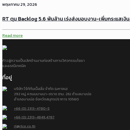
พฤษภาคม 29, 2026
RT ตุน Backlog 5.6 พันล้าน เร่งส่งมอบงาน-เพิ่มกระแสเงิ
Read more
ก้าวสู่ความเป็นเลิศด้านงานก่อสร้างทางวิศวกรรมโยธา
และธรณีเทคนิค
ที่อยู่
บริษัท ไร้ท์ทันเน็ลลิ่ง จำกัด (มหาชน)
292 หมู่ 4 ถนนบางนา-ตราด (กม. 26) ตำบลบางบ่อ
อำเภอบางบ่อ จังหวัดสมุทรปราการ 10560
+66 (0) 2313-4780-5
+66 (0) 2313-4849
,
4787
rt@rtco.co.th