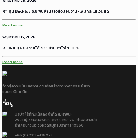
พฤษภาคม 29, 2026
RT ตุน Backlog 5.6 พันล้าน เร่งส่งมอบงาน-เพิ่มกระแสเงินสด
Read more
พฤษภาคม 15, 2026
RT เผย Q1/69 รายได้ 933 ล้าน กำไรโต 101%
Read more
ก้าวสู่ความเป็นเลิศด้านงานก่อสร้างทางวิศวกรรมโยธา
และธรณีเทคนิค
ที่อยู่
บริษัท ไร้ท์ทันเน็ลลิ่ง จำกัด (มหาชน)
292 หมู่ 4 ถนนบางนา-ตราด (กม. 26) ตำบลบางบ่อ
อำเภอบางบ่อ จังหวัดสมุทรปราการ 10560
+66 (0) 2313-4780-5