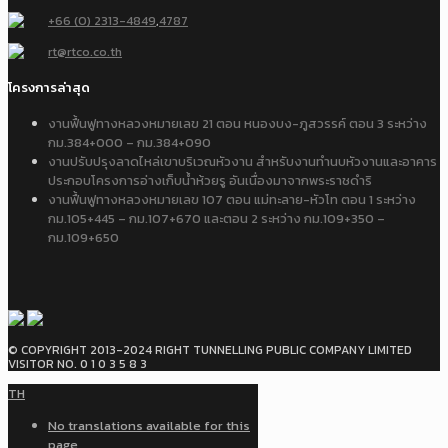
+66 (0) 2313-4849
,
4787
rt@rtco.co.th
โครงการล่าสุด
งานฟื้นฟูทางหลวงหมายเลข 21 ตอน หนองบง-ภูสวรรค์ ตอน 3 ระหว่าง
กม.384+000 – กม.384+090
งานปรับปรุงลาดไหล่เขาบริเวณหัวงาน สำหรับงานทำนบหัวงานและอาคาร
ประกอบโครงการอ่างเก็บน้ำห้วยรู อันเนื่องมาจากพระราชดำริ
งานฟื้นฟูทางหลวงหมายเลข 107 ตอน แม่ทะลาย-หัวโท ตอน 1 ระหว่าง
กม.105+445 – กม.107+670 และตอน 2 ระหว่าง กม.109+350 –
กม.109+650
© COPYRIGHT 2013-2024 RIGHT TUNNELLING PUBLIC COMPANY LIMITED
VISITOR NO. 0 1 0 3 5 8 3
TH
No translations available for this
page