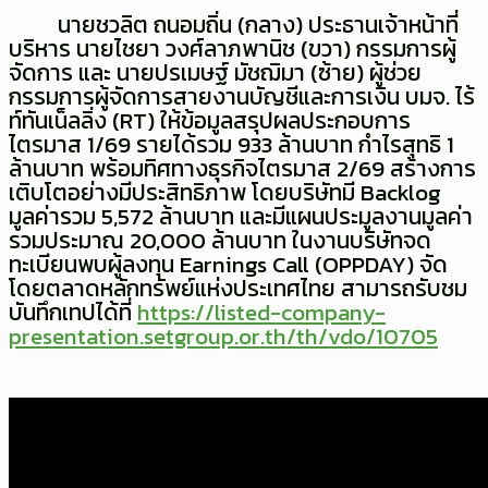
นายชวลิต ถนอมถิ่น (กลาง) ประธานเจ้าหน้าที่
บริหาร นายไชยา วงศ์ลาภพานิช (ขวา) กรรมการผู้
จัดการ และ นายปรเมษฐ์ มัชฌิมา (ซ้าย) ผู้ช่วย
กรรมการผู้จัดการสายงานบัญชีและการเงิน บมจ. ไร้
ท์ทันเน็ลลิ่ง (RT) ให้ข้อมูลสรุปผลประกอบการ
ไตรมาส 1/69 รายได้รวม 933 ล้านบาท กำไรสุทธิ 1
ล้านบาท พร้อมทิศทางธุรกิจไตรมาส 2/69 สร้างการ
เติบโตอย่างมีประสิทธิภาพ โดยบริษัทมี Backlog
มูลค่ารวม 5,572 ล้านบาท และมีแผนประมูลงานมูลค่า
รวมประมาณ 20,000 ล้านบาท ในงานบริษัทจด
ทะเบียนพบผู้ลงทุน Earnings Call (OPPDAY) จัด
โดยตลาดหลักทรัพย์แห่งประเทศไทย สามารถรับชม
บันทึกเทปได้ที่
https://listed-company-
presentation.setgroup.or.th/th/vdo/10705