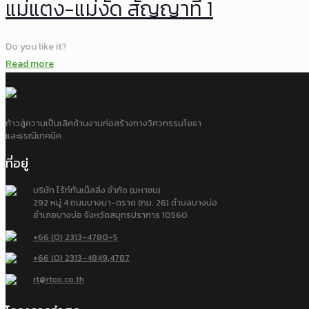
แม่แตง-แม่งัด สัญญาที่ 1
Do you like it?
Read more
ก้าวสู่ความเป็นเลิศด้านงานก่อสร้างทางวิศวกรรมโยธา
และธรณีเทคนิค
ที่อยู่
บริษัท ไร้ท์ทันเน็ลลิ่ง จำกัด (มหาชน)
292 หมู่ 4 ถนนบางนา-ตราด (กม. 26) ตำบลบางบ่อ
อำเภอบางบ่อ จังหวัดสมุทรปราการ 10560
+66 (0) 2313-4780-5
+66 (0) 2313-4849
,
4787
rt@rtco.co.th