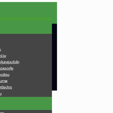
ร
ทร่วม
้นกลุ่มบริษัท
มปลอดภัย
วดล้อม
ุณภาพ
ศนียบัตร
ม