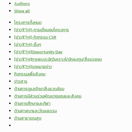
Authors
Show all
โครงการทั้งหมด
[ข่าว][TH]-การเยี่ยมชมโครงการ
[ข่าว][TH]-กิจกรรม CSR
[ข่าว][TH]-อื่นๆ
[ข่าว][TH]Opportunity Day
[ข่าว][TH]การพบปะนักวิเคราะห์/นักลงทุน/สื่อมวลชน
[ข่าว][TH]จดหมายข่าว
กิจกรรมเพื่อสังคม
ข่าวสาร
ด้านการดูแลรักษาสิ่งแวดล้อม
ด้านการมีส่วนร่วมพัฒนาชุมชนและสังคม
ด้านการศึกษาและกีฬา
ด้านศาสนาและวัฒนธรรม
ด้านสาธารณสุข