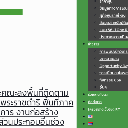
ราคาหุ้น
ข้อมูลทางการเงิน
แม่แตง-แม่งัด
ผู้ถือหุ้นรายใหญ่
ข้อมูลสำหรับผู้ถือ
แบบ 56-1 One R
ประกาศความเป็นส่
ข่าวสาร
การพบปะนักวิเคร
จดหมายข่าว
Opportunity Da
การเยี่ยมชมโครง
กิจกรรม CSR
อื่นๆ
คณะลงพื้นที่ติดตาม
ร่วมงานกับเรา
พระราชดำริ ฟื้นที่ภาค
ติดต่อเรา
รงการ งานก่อสร้าง
โครงสร้างเว็บไซด์ RT
่วนประกอบอื่นช่วง