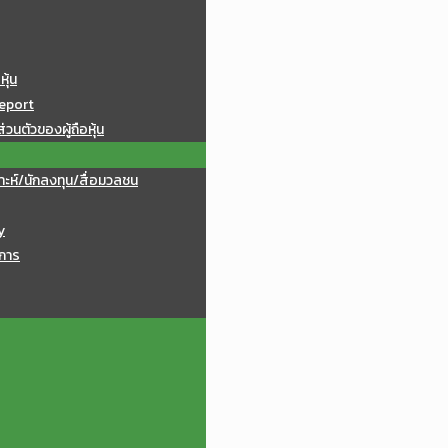
หุ้น
eport
วนตัวของผู้ถือหุ้น
าะห์/นักลงทุน/สื่อมวลชน
y
การ