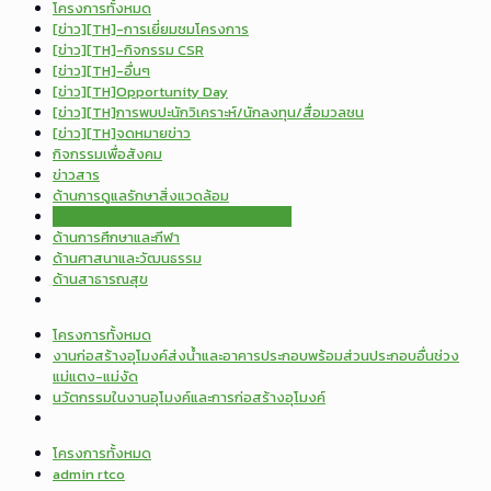
โครงการทั้งหมด
[ข่าว][TH]-การเยี่ยมชมโครงการ
[ข่าว][TH]-กิจกรรม CSR
[ข่าว][TH]-อื่นๆ
[ข่าว][TH]Opportunity Day
[ข่าว][TH]การพบปะนักวิเคราะห์/นักลงทุน/สื่อมวลชน
[ข่าว][TH]จดหมายข่าว
กิจกรรมเพื่อสังคม
ข่าวสาร
ด้านการดูแลรักษาสิ่งแวดล้อม
ด้านการมีส่วนร่วมพัฒนาชุมชนและสังคม
ด้านการศึกษาและกีฬา
ด้านศาสนาและวัฒนธรรม
ด้านสาธารณสุข
โครงการทั้งหมด
งานก่อสร้างอุโมงค์ส่งน้ำและอาคารประกอบพร้อมส่วนประกอบอื่นช่วง
แม่แตง-แม่งัด
นวัตกรรมในงานอุโมงค์และการก่อสร้างอุโมงค์
โครงการทั้งหมด
admin rtco