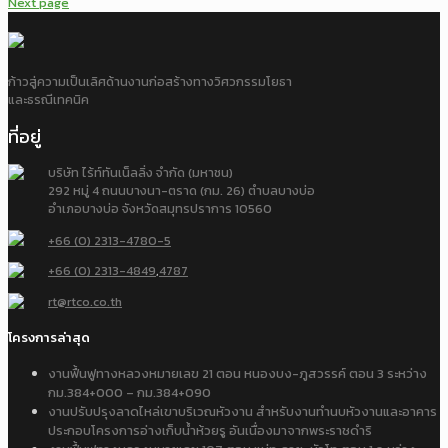
Next page
ก้าวสู่ความเป็นเลิศด้านงานก่อสร้างทางวิศวกรรมโยธา
และธรณีเทคนิค
ที่อยู่
บริษัท ไร้ท์ทันเน็ลลิ่ง จำกัด (มหาชน)
292 หมู่ 4 ถนนบางนา-ตราด (กม. 26) ตำบลบางบ่อ
อำเภอบางบ่อ จังหวัดสมุทรปราการ 10560
+66 (0) 2313-4780-5
+66 (0) 2313-4849
,
4787
rt@rtco.co.th
โครงการล่าสุด
งานฟื้นฟูทางหลวงหมายเลข 21 ตอน หนองบง-ภูสวรรค์ ตอน 3 ระหว่าง
กม.384+000 – กม.384+090
งานปรับปรุงลาดไหล่เขาบริเวณหัวงาน สำหรับงานทำนบหัวงานและอาคาร
ประกอบโครงการอ่างเก็บน้ำห้วยรู อันเนื่องมาจากพระราชดำริ